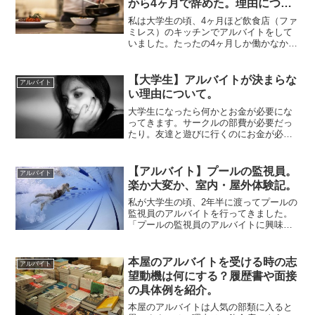
から4ヶ月で辞めた。理由につい
て。
私は大学生の頃、4ヶ月ほど飲食店（ファ
ミレス）のキッチンでアルバイトをして
いました。たったの4ヶ月しか働かなかっ
たので短いほうだとは思いますが、辞め
て良かったと思っています。ここでは、
私が辞めた理由について書いていこうと
【大学生】アルバイトが決まらな
アルバイト
思います。1日目から...
い理由について。
大学生になったら何かとお金が必要にな
ってきます。サークルの部費が必要だっ
たり。友達と遊びに行くのにお金が必要
だったり。今まで親からお小遣いをもら
っていたのを止めて、携帯代や大学まで
の定期代を自分で払ったりもします。だ
【アルバイト】プールの監視員。
アルバイト
からまずはお金を稼ぐため...
楽か大変か、室内・屋外体験記。
私が大学生の頃、2年半に渡ってプールの
監視員のアルバイトを行ってきました。
「プールの監視員のアルバイトに興味あ
るけど実際どうなんだろう？」と疑問に
思っている人もいると思うので、そうい
った人たちの参考になるよう、私の体験
本屋のアルバイトを受ける時の志
アルバイト
記を書こうと思います。...
望動機は何にする？履歴書や面接
の具体例を紹介。
本屋のアルバイトは人気の部類に入ると