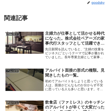
goodsky
関連記事
主婦力が仕事として活かせる時代
アルバイト
になった。株式会社ベアーズの家
事代行スタッフとして活躍できる
かも。
先日新聞を読んでいると、“主婦の技量を
ビジネスに”というテーマで記事が書かれ
ていました。長年専業主婦として家事を
してきた人のスキルがビジネスとして使
えるということです。いったいどういう
ことでしょうか？女性の社会進出に伴
アルバイト面接の形式の種類。見
アルバイト
い、家事の出来る人が減...
聞きしたもの一覧。
初めてアルバイトをしようと思っている
人は、面接がどんなものか分からず不安
に思っている人も多いと思います。そこ
で、私がこれまで見聞きした体験を踏ま
え、バイトの面接がどんな感じで行われ
るのか、その様子を書いていきたいと思
飲食店（ファミレス）のキッチン
アルバイト
います。私の体験スタンダ...
のアルバイトが辛くて大変だった