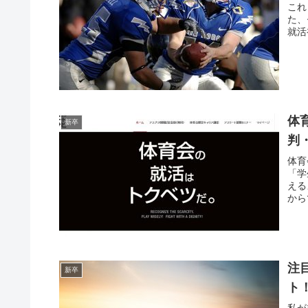
これ
た、
就活
体
新卒
判
体育
「学
える
から
注
新卒
ト