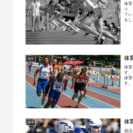
体育
り、
てい
をし
体
新卒
体育
す。
体育
す。
体
新卒
就活