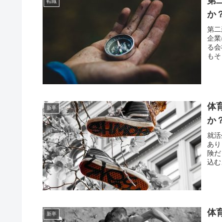
第
転職
か
第二
企業
る会
もそ
体
新卒
か
就活
あり
険だ
込む
体
新卒