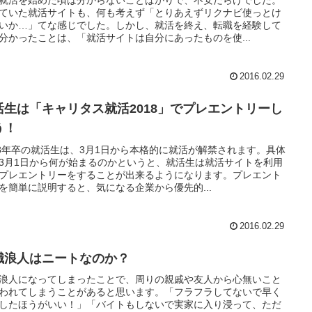
就活を始めた頃は分からないことばかりで、不安だらけでした。
ていた就活サイトも、何も考えず「とりあえずリクナビ使っとけ
いか…」てな感じでした。しかし、就活を終え、転職を経験して
分かったことは、「就活サイトは自分にあったものを使...
2016.02.29
活生は「キャリタス就活2018」でプレエントリーし
う！
18年卒の就活生は、3月1日から本格的に就活が解禁されます。具体
3月1日から何が始まるのかというと、就活生は就活サイトを利用
プレエントリーをすることが出来るようになります。プレエント
を簡単に説明すると、気になる企業から優先的...
2016.02.29
職浪人はニートなのか？
浪人になってしまったことで、周りの親戚や友人から心無いこと
われてしまうことがあると思います。「フラフラしてないで早く
したほうがいい！」「バイトもしないで実家に入り浸って、ただ