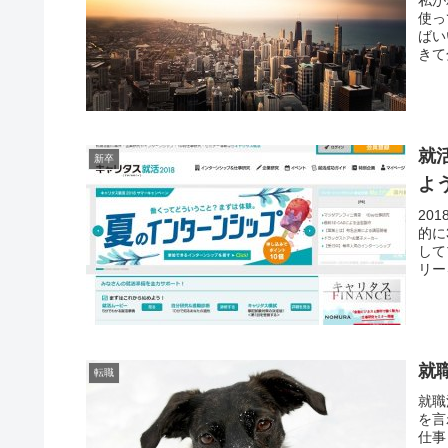
私が
使っ
ばい
きて
就
新卒
よ
20
的に
して
リー
就
転職
就職
を言
仕事