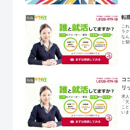
転
転職
これ
ラク
なん
と疑
コ
転職
リ
求人
「欠
こと
いま