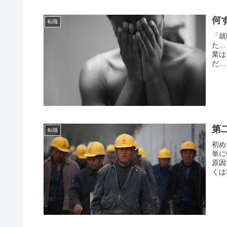
何
転職
「就
た…
業は
だ…
第
転職
初め
単に
原因
くは