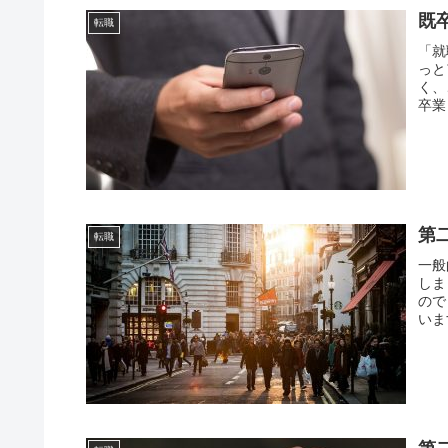
既
転職
「就
っと
く、
卒業
第
転職
一般
しま
ので
いま