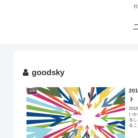
仕
goodsky
2
新卒
ト
20
いか
るし
るこ