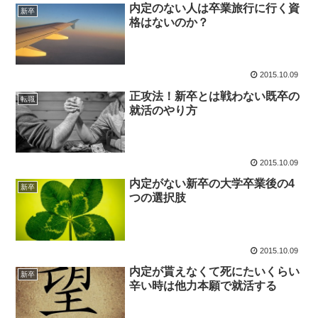
内定のない人は卒業旅行に行く資
新卒
格はないのか？
2015.10.09
正攻法！新卒とは戦わない既卒の
転職
就活のやり方
2015.10.09
内定がない新卒の大学卒業後の4
新卒
つの選択肢
2015.10.09
内定が貰えなくて死にたいくらい
新卒
辛い時は他力本願で就活する