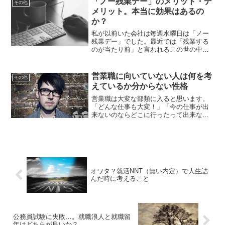
「ノー残業デー」のメリット・デ
その他
終わると思っています。...
メリット。本当に効果はあるの
か？
私が以前いた会社は毎週水曜日は「ノー
残業デー」でした。最近では「残業する
のが当たり前」と言われるこの世の中。
残業のない日を設けてくれるのはありが
たいことですよね。…しかし、本当にそ
うなのでしょうか？私はこのノー残業デ
営業職に向いていない人は何を考
その他
ーはそこまで効果はないと...
えているか分からない性格
営業職は大変な部類に入ると思います。
「どんな仕事も大変！」「今の仕事が出
来ないのならどこに行ったって出来な
い！」これらはよくある言葉ですが、そ
の仕事に向いているかどうかは、【その
人の性格】×【仕事の内容】で全然変わっ
てくると思っています。営...
オワタ？就活NNT（無い内定）で人生詰
んだ時に考えること
公務員試験に失敗…。就職浪人と就職留
年はどちらが良いか？