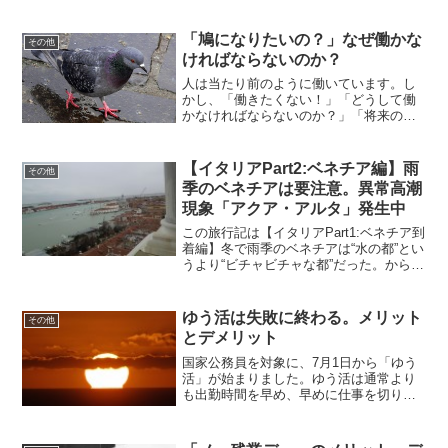
模様です。この“3割”が多いのか少ないの
かは別として、なぜ若者は働きたくない
と考えるのでしょうか？もちろん、若者
「鳩になりたいの？」なぜ働かな
その他
だけではなく、中年...
ければならないのか？
人は当たり前のように働いています。し
かし、「働きたくない！」「どうして働
かなければならないのか？」「将来のた
め、というよりも今を楽しむべきではな
いのか？」と考えている人も多いはずで
す。では、人はどうして仕事をしなけれ
【イタリアPart2:ベネチア編】雨
その他
ばならないのでしょうか？...
季のベネチアは要注意。異常高潮
現象「アクア・アルタ」発生中
この旅行記は【イタリアPart1:ベネチア到
着編】冬で雨季のベネチアは“水の都”とい
うより“ビチャビチャな都”だった。からの
続きです。イタリア旅行2日目のメインは
ベネチア観光です。ベネチアと言えば
「水の都」で、交通手段は徒歩か船で
ゆう活は失敗に終わる。メリット
その他
す。街の中...
とデメリット
国家公務員を対象に、7月1日から「ゆう
活」が始まりました。ゆう活は通常より
も出勤時間を早め、早めに仕事を切り上
げて仕事後の時間を有意義に使おうとい
うものです。一見素晴らしい施策に見え
るのですが、時間が経つにつれて失敗に