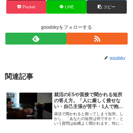
Pocket
LINE
コピー
goodskyをフォローする
goodsky
関連記事
就活のESや面接で聞かれる短所
新卒
の答え方。「人に厳しく接せな
い・自己主張が苦手・1人で抱え
込む」はこう答えた。
就活で聞かれると困ってしまう短所。し
かし、「あなたの短所は何ですか？」と
いう質問は結構よく聞かれます。特にエ
ントリーシートには「短所」の欄がよく
あるように思います。就活をする上で