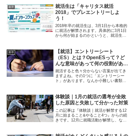
「短所」は用意をしておかなければなら
就活生は「キャリタス就活
新卒
ない事項なのです。さて、私...
2018」でプレエントリーしよ
う！
2018年卒の就活生は、3月1日から本格的
に就活が解禁されます。具体的に3月1日
から何が始まるのかというと、就活生は
就活サイトを利用してプレエントリーを
することが出来るようになります。プレ
エントリーを簡単に説明すると、気にな
【就活】エントリーシート
新卒
る企業から優先的...
（ES）とは？OpenESって？ど
んな意味があって何の役割がある
のか、その必要性について考え
就活すると色々分からない言葉が出てき
た。
ますよね。その1つに「エントリーシー
ト」があります。なんか小難しい書類の
ようで、とっつきにくいですよね。で、
実際は本当にとっつきにくく、多くの就
活生を悩ませるものなんです。これから
体験談｜1月の就活の選考が全敗
新卒
エントリーシートとはどう...
した原因と失敗して分かった対策
この記事は『体験談｜就活が解禁する12
月に始まること&やること4つ』からの続
きです。12月に就職活動が解禁し、なん
となくですが私も就活生としての実感が
湧いてきました。就活は全国の同級生と
の競争でもありますし、この時は知識が