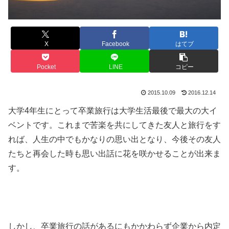
X
Facebook
はてブ
Pocket
LINE
コピー
2015.10.09
2016.12.14
大学4年生にとって卒業旅行は大学生活最後で最大の大イ
ベントです。これまで苦楽を共にしてきた友人と旅行をす
れば、人生の中でもかなりの思い出となり、今後その友人
たちと再会した時も思い出話に花を咲かせることが出来ま
す。
しかし、卒業旅行の話があるにもかかわらず企業から内定