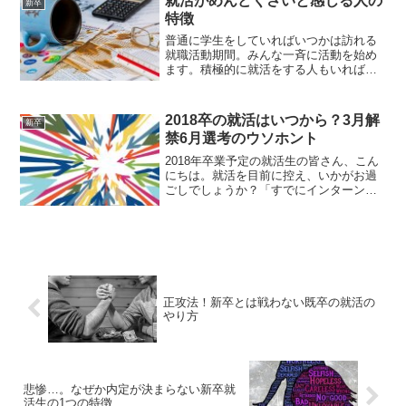
就活がめんどくさいと感じる人の
新卒
ないながらも「とに...
特徴
普通に学生をしていればいつかは訪れる
就職活動期間。みんな一斉に活動を始め
ます。積極的に就活をする人もいれば、
面倒だと感じて皆から数ヶ月遅れて始め
る人もいます。また、皆と同じ時期に始
めたけどなかなか内定が決まらず、次第
2018卒の就活はいつから？3月解
新卒
に就活の熱が冷めてしまう...
禁6月選考のウソホント
2018年卒業予定の就活生の皆さん、こん
にちは。就活を目前に控え、いかがお過
ごしでしょうか？「すでにインターンシ
ップにも参加してるし、OB訪問もバッチ
リ！」という優等生もいれば、「は？就
活？やるこたぁやるけど、何をすればい
いのかは知らん」と...
正攻法！新卒とは戦わない既卒の就活の
やり方
悲惨…。なぜか内定が決まらない新卒就
活生の1つの特徴