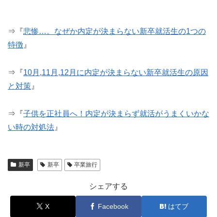
⇒『
悲惨…。なぜか内定が決まらない新卒就活生の1つの
特徴
』
⇒『
10月,11月,12月に内定が決まらない新卒就活生の原因
と対策
』
⇒『
子供を正社員へ！内定が決まらず就活がうまくいかな
い時の対処法
』
新卒
新卒
卒業旅行
シェアする
X
Facebook
はてブ