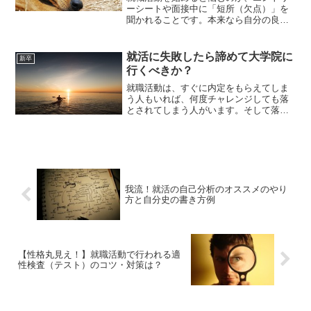
ーシートや面接中に「短所（欠点）」を
聞かれることです。本来なら自分の良い
ところだけを人事に伝えたいところなの
に、わざわざ短所を伝えなければならな
いなんて気が引けます。私も面接中の質
就活に失敗したら諦めて大学院に
新卒
問で短所を聞かれることが...
行くべきか？
就職活動は、すぐに内定をもらえてしま
う人もいれば、何度チャレンジしても落
とされてしまう人がいます。そして落ち
続けると次第に、「もう大手は無理だか
ら一旦大学院に行って、改めて新卒とし
て就活をしようかな？」「実際、大学院
に行けば大手に行きやすく...
我流！就活の自己分析のオススメのやり
方と自分史の書き方例
【性格丸見え！】就職活動で行われる適
性検査（テスト）のコツ・対策は？