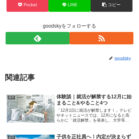
Pocket
LINE
コピー
goodskyをフォローする
goodsky
関連記事
体験談｜就活が解禁する12月に始
新卒
まること&やること4つ
「12月1日に就活が解禁します！」テレビ
やネットニュースでは、12月になると高
らかに「就活解禁」を発表し、大学等の
就職課からも「12月から本格的に就活講
座を始めます」なんて言葉が聞かれま
す。しかし、いきなり「12月1日に就活が
子供を正社員へ！内定が決まらず
新卒