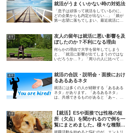
解禁！」と聞い...
就活がうまくいかない時の対処法
「息子は頑張って就活をしているのに、
どの企業からも内定が出ない…」「娘が
第一志望に落ちてしまい、最近就活に身
が入っていない様子…」「子供にはしっ
かりと安定した職に就いてほしいと思っ
ているのだけど…」親としては、子供の
友人の留年は就活に悪い影響を及
新卒
将来を心配してしまうのは...
ぼしたのか？不利になる理由
何らかの理由で大学を留年してしまう
と、「就活に影響が出てしまうのではな
いだろうか…？」「周りの人に比べて不
利になるかも…」と考えてしまうことが
あると思います。私の友人はゼミの単位
が取れず、1年の留年を余儀なくされてし
就活の合説・説明会・面接におけ
新卒
まいました。そして、1年...
るあるあるネタ
就活には多くの人が経験する「あるある
ネタ」があります。「あるあるネタ」
は、共感できるものがあると「あ～、そ
れそれ！」と楽しくなりますそこで、こ
こでは私が就活時に経験した「あるある
ネタ」を書いていきたいと思います。合
【就活】ESや面接では性格の短
新卒
説あるある一応行ってみる特...
所（欠点）を聞かれるので例を一
覧にまとめました。様々な種類を
知っておく。
就職活動を始めると悩むのが、エントリ