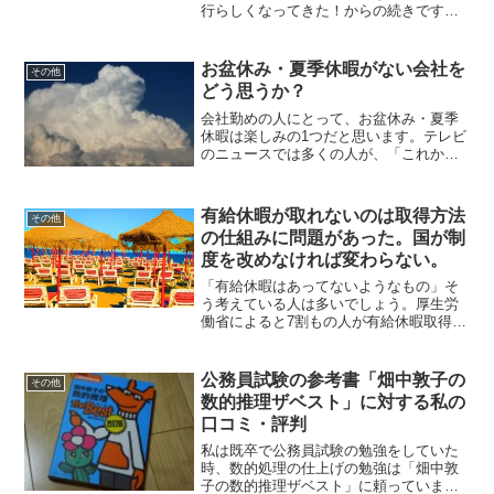
行らしくなってきた！からの続きです。
サイパン卒業旅行2日目です。今日はつい
にマリンスポーツを行います！「スキュ
ーバダイビング」です。朝からみんなウ
お盆休み・夏季休暇がない会社を
その他
キウキしていま...
どう思うか？
会社勤めの人にとって、お盆休み・夏季
休暇は楽しみの1つだと思います。テレビ
のニュースでは多くの人が、「これから
海外に行ってきまーす！」「実家のおば
あちゃん家に行く！」と楽しそう！それ
なのに…会社によっては残念ながらお盆
有給休暇が取れないのは取得方法
その他
休み・夏季休暇が存在し...
の仕組みに問題があった。国が制
度を改めなければ変わらない。
「有給休暇はあってないようなもの」そ
う考えている人は多いでしょう。厚生労
働省によると7割もの人が有給休暇取得に
ためらいを感じるようです。そこで、こ
こでは日本の有給休暇について考えてい
きたいと思います。7割は「有給休暇取り
公務員試験の参考書「畑中敦子の
その他
にくい…」日本の有給...
数的推理ザベスト」に対する私の
口コミ・評判
私は既卒で公務員試験の勉強をしていた
時、数的処理の仕上げの勉強は「畑中敦
子の数的推理ザベスト」に頼っていまし