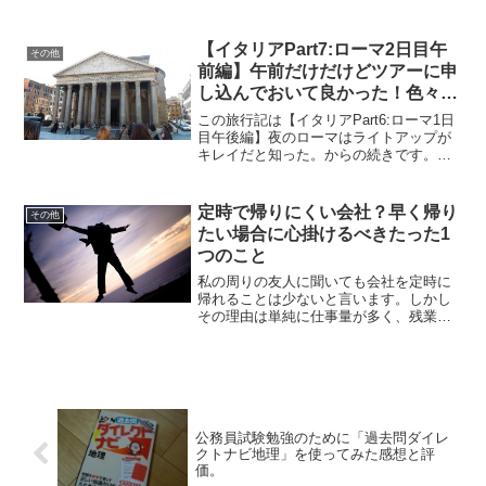
た。そこで、この参考書を実際に使って
みた感想などについて書いていきたいと
思います。この本の概要について360ペー
【イタリアPart7:ローマ2日目午
その他
ジという厚さ非常に分...
前編】午前だけだけどツアーに申
し込んでおいて良かった！色々学
べて充実した時間を過ごせた！
この旅行記は【イタリアPart6:ローマ1日
目午後編】夜のローマはライトアップが
キレイだと知った。からの続きです。ロ
ーマに来てから2日目の朝。今日は午前中
のみのオプションでツアーに申し込んで
いたので、さっそくツアーバスを探しま
定時で帰りにくい会社？早く帰り
その他
す。空気は冷た...
たい場合に心掛けるべきたった1
つのこと
私の周りの友人に聞いても会社を定時に
帰れることは少ないと言います。しかし
その理由は単純に仕事量が多く、残業を
しないとこなせないからとのことでし
た。じゃあ定時までに仕事が終わる企業
では、皆残業しないで済んでいるのでし
ょうか？違います。雰囲気的...
公務員試験勉強のために「過去問ダイレ
クトナビ地理」を使ってみた感想と評
価。