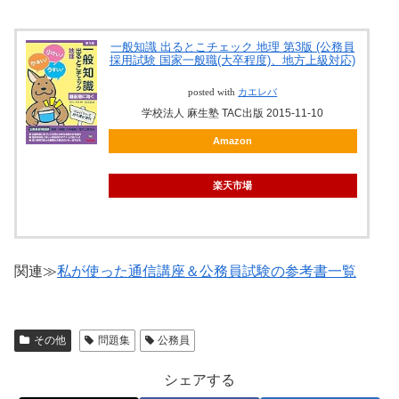
一般知識 出るとこチェック 地理 第3版 (公務員
採用試験 国家一般職(大卒程度)、地方上級対応)
posted with
カエレバ
学校法人 麻生塾 TAC出版 2015-11-10
Amazon
楽天市場
関連≫
私が使った通信講座＆公務員試験の参考書一覧
その他
問題集
公務員
シェアする