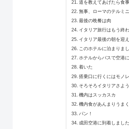
道を教えてあげたら食
無事、ローマのテルミ
最後の晩餐は肉
イタリア旅行はもう終
イタリア最後の朝を迎
このホテルに泊まりま
ホテルからバスで空港
着いた
搭乗口に行くにはモノ
そろそろイタリアさよ
機内はスッカスカ
機内食があんまりうま
パン！
成田空港に到着しまし