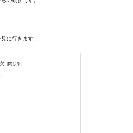
からの続きです。
を見に行きます。
次
着！