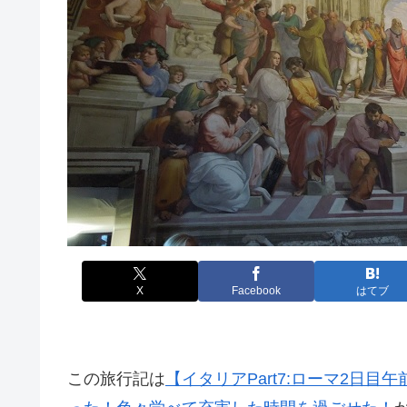
X
Facebook
はてブ
この旅行記は
【イタリアPart7:ローマ2日