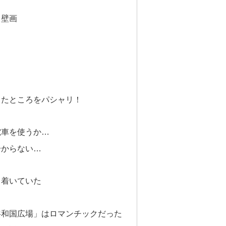
う壁画
ったところをパシャリ！
電車を使うか…
分からない…
！
ち着いていた
共和国広場」はロマンチックだった