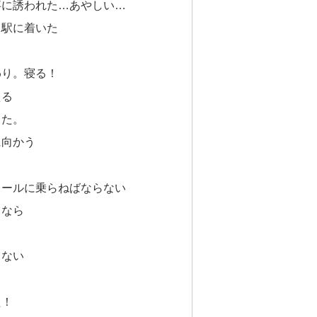
事に誘われた…あやしい…
ニ駅に着いた
わり。寝る！
える
した。
に向かう
レールに乗らねばならない
うなら
くない
た！