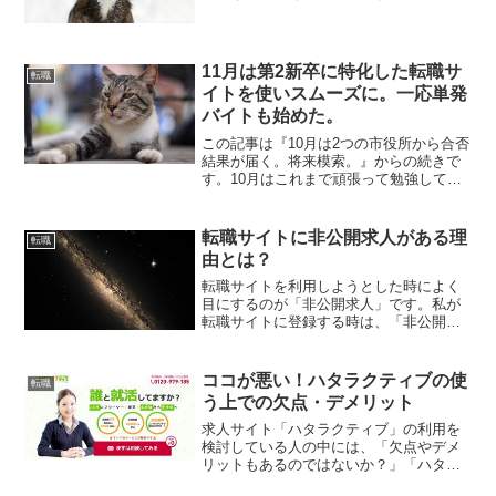
ラしてないで早く仕事したほうがい
い！」「バイトもしないで実家に入り浸
って、ただのニートじゃん」「将来高望
みは出来ないだろうね」「親に...
11月は第2新卒に特化した転職サ
転職
イトを使いスムーズに。一応単発
バイトも始めた。
この記事は『10月は2つの市役所から合否
結果が届く。将来模索。』からの続きで
す。10月はこれまで頑張って勉強してき
た公務員試験に2つとも落ち、今後の就活
は民間企業に絞ることにしたのでした。
11月は急展開、一気に内定が決まりま
転職サイトに非公開求人がある理
転職
す。では、その様...
由とは？
転職サイトを利用しようとした時によく
目にするのが「非公開求人」です。私が
転職サイトに登録する時は、「非公開」
という言葉を見て、なんだかプレミア感
を感じていました。しかし実際は何も特
別なことなんてないんです。そこで今回
ココが悪い！ハタラクティブの使
転職
は、「非公開求人」が存在...
う上での欠点・デメリット
求人サイト「ハタラクティブ」の利用を
検討している人の中には、「欠点やデメ
リットもあるのではないか？」「ハタラ
クティブを使うことで何かリスクがある