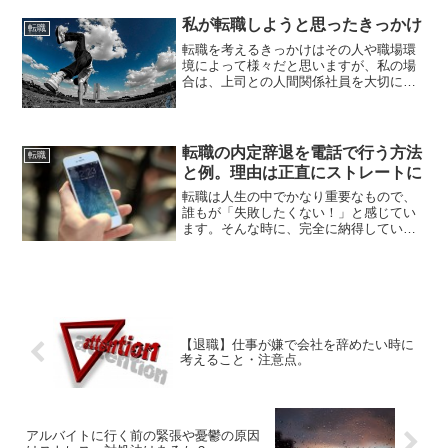
のではないか？」と考えている人もいる
と思います。世の中には完璧なものが存
私が転職しようと思ったきっかけ
転職
在しないのと同じで、もち...
転職を考えるきっかけはその人や職場環
境によって様々だと思いますが、私の場
合は、上司との人間関係社員を大切にし
ない風潮将来性でした。ここではそれぞ
れについて詳しく書いていこうと思いま
す。上司との人間関係この会社はもとも
と人数が少ない中小企業で...
転職の内定辞退を電話で行う方法
転職
と例。理由は正直にストレートに
転職は人生の中でかなり重要なもので、
誰もが「失敗したくない！」と感じてい
ます。そんな時に、完全に納得していな
い会社から内定を頂いてしまった場合は
どうするべきでしょうか？「今の時代、
内定をもらえるだけありがたいからここ
に決めようかな？」「いや...
【退職】仕事が嫌で会社を辞めたい時に
考えること・注意点。
アルバイトに行く前の緊張や憂鬱の原因