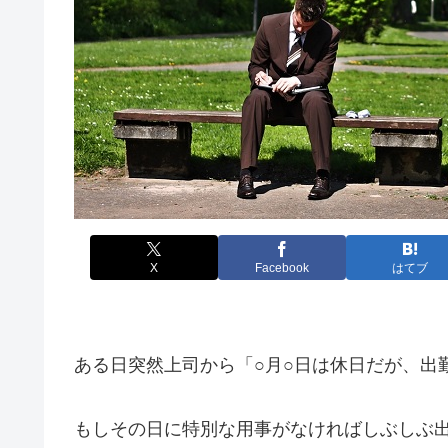
X
Facebook
はてブ
ある日突然上司から「○月○日は休日だが、出
もしその日に特別な用事がなければしぶしぶ