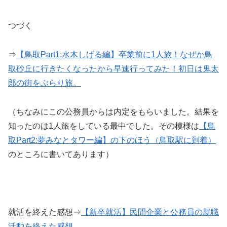
つづく
⇒
【鳥取Part1:水木しげる編】卒業前に1人旅！なぜか鳥
取砂丘に行きたくなったから早速行ってみた！初日は鬼太
郎の街をぶらり旅。
（ちなみにこの公務員からは内定をもらいました。結果を
知ったのは1人旅をしている最中でした。その模様は
【鳥
取Part2:夢みなとタワー編】の下のほう（鳥取駅に到着）
のところに書いてあります）
就活を終えた感想⇒
【新卒就活】民間企業と公務員の就職
活動を終えた感想。