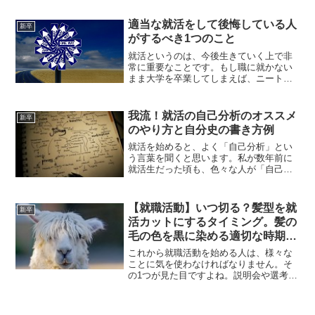
します。そこで、ここでは実際に私がし
た逆質問やそのほか使えそうな逆質問を
適当な就活をして後悔している人
新卒
一覧にしてみました。した方...
がするべき1つのこと
就活というのは、今後生きていく上で非
常に重要なことです。もし職に就かない
まま大学を卒業してしまえば、ニートへ
一直線なのですから。何か目指すものが
あって、大学卒業後にアルバイトなどを
するのなら良いですが、何も考えないま
我流！就活の自己分析のオススメ
新卒
ま将来を安易に決めてしま...
のやり方と自分史の書き方例
就活を始めると、よく「自己分析」とい
う言葉を聞くと思います。私が数年前に
就活生だった頃も、色々な人が「自己分
析は大切！」「自己分析は早めに始めた
ほうがいい！」などと発言していまし
た。しかし、就活を始めたばかりの人の
【就職活動】いつ切る？髪型を就
新卒
ほとんどは自己分析が何なの...
活カットにするタイミング。髪の
毛の色を黒に染める適切な時期
は？
これから就職活動を始める人は、様々な
ことに気を使わなければなりません。そ
の1つが見た目ですよね。説明会や選考な
ど、就活のイベントに参加する時には髪
型を就活カットにしたり、染めている髪
を黒に戻したりする必要があります。し