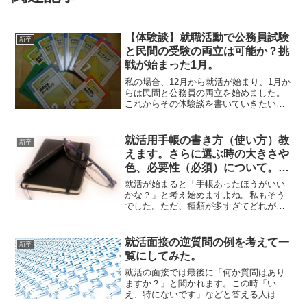
【体験談】就職活動で公務員試験
新卒
と民間の受験の両立は可能か？挑
戦が始まった1月。
私の場合、12月から就活が始まり、1月か
らは民間と公務員の両立を始めました。
これからその体験談を書いていきたいと
思います。このページでは、両立を決め
た理由や1月で行った公務員の勉強などに
ついて書いていきます。就活が始まった
就活用手帳の書き方（使い方）教
新卒
12月から薄々公務...
えます。さらに選ぶ時の大きさや
色、必要性（必須）について。プ
ライベートの管理はどうやってい
就活が始まると「手帳あったほうがいい
たか？
かな？」と考え始めますよね。私もそう
でした。ただ、種類が多すぎてどれが自
分に合っているのか分からないんですよ
ね。ということで、今回は私がどうやっ
て手帳を選び、どう使っていたか？ま
就活面接の逆質問の例を考えて一
新卒
た、手帳は必要だったかにつ...
覧にしてみた。
就活の面接では最後に「何か質問はあり
ますか？」と聞かれます。この時「い
え、特にないです」などと答える人はい
ないですよね。誰でも何かしらの質問を