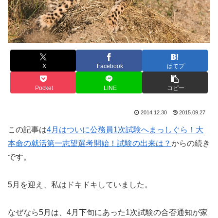
X
Facebook
はてブ
Pocket
LINE
コピー
2014.12.30
2015.09.27
この記事は
4月はついに公務員1次試験へまっしぐら！大
本命の就活第一志望選考開始！試験の出来は？
からの続き
です。
5月を迎え、私はドキドキしていました。
なぜなら5月は、4月下旬にあった1次試験の合否通知が家