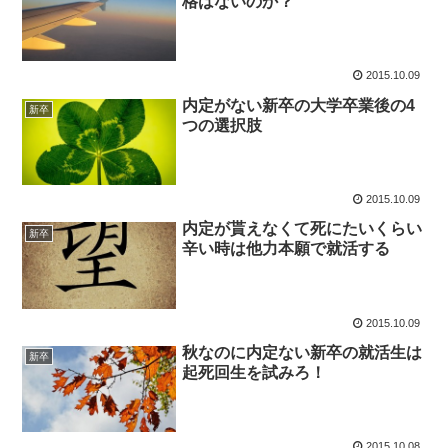
格はないのか？
2015.10.09
内定がない新卒の大学卒業後の4
新卒
つの選択肢
2015.10.09
内定が貰えなくて死にたいくらい
新卒
辛い時は他力本願で就活する
2015.10.09
秋なのに内定ない新卒の就活生は
新卒
起死回生を試みろ！
2015.10.08