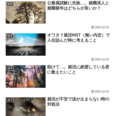
公務員試験に失敗…。就職浪人と
新卒
就職留年はどちらが良いか？
2015.10.19
オワタ？就活NNT（無い内定）で
新卒
人生詰んだ時に考えること
2015.10.15
助けて…。就活に絶望している君
新卒
に教えたいこと
2015.10.15
就活が不安で涙が止まらない時の
新卒
対処法